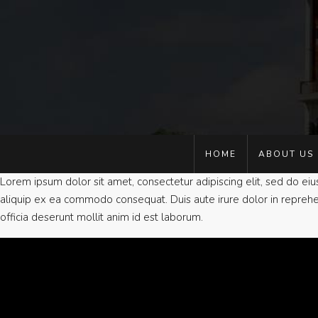
HOME
ABOUT US
Lorem ipsum dolor sit amet, consectetur adipiscing elit, sed do ei
aliquip ex ea commodo consequat. Duis aute irure dolor in reprehende
officia deserunt mollit anim id est laborum.