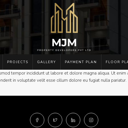
PROJECTS
GALLERY
PAYMENT PLAN
FLOOR PL
usmod tempor incididunt ut labore et dolore magna aliqua. Ut enim a
rit in voluptate velit esse cillum dolore eu fugiat nulla pariatur. 