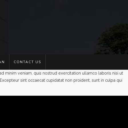
AN
CONTACT US
d minim veniam, quis nostrud exercitation ullamco laboris nisi ut
Excepteur sint occaecat cupidatat non proident, sunt in culpa qui